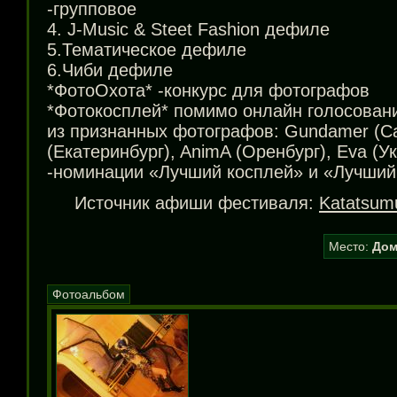
-групповое
4.
J-Music
& Steet Fashion дефиле
5.Тематическое дефиле
6.Чиби дефиле
*ФотоОхота* -конкурс для фотографов
*Фотокосплей* помимо онлайн голосован
из признанных фотографов: Gundamer (Санк
(Екатеринбург), AnimA (Оренбург), Eva (У
-номинации «Лучший косплей» и «Лучший
Источник афиши фестиваля:
Katatsum
Место:
Дом
Фотоальбом