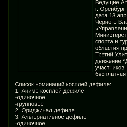
Ведущие An
г. Оренбург
дата 13 ап
Черного Вл
«Управлени
Министерст
спорта и т
области» п
Третий Ули
движение *
участников-
бесплатная
Список номинаций косплей дефиле:
1. Аниме косплей дефиле
-одиночное
-групповое
2. Ориджинал дефиле
3. Альтернативное дефиле
-одиночное