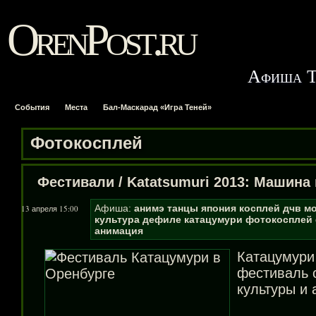
OrenPost.ru
Афиша Т
События
Места
Бал-Маскарад «Игра Теней»
Фотокосплей
Фестивали
/
Katatsumuri 2013: Машина
Афиша:
анимэ
танцы
япония
косплей
дчв
м
13 апреля 15:00
культура
дефиле
катацумури
фотокосплей
анимация
Катацумури
фестиваль 
культуры и 