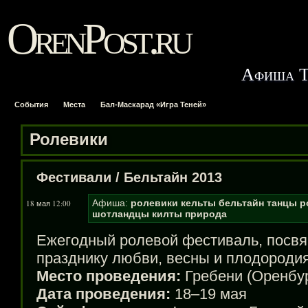
OrenPost.ru
Афиша Т
События
Места
Бал-Маскарад «Игра Теней»
Ролевики
Фестивали
/
Бельтайн 2013
Афиша:
ролевики
кельты
бельтайн
танцы
р
18 мая 12:00
шотландцы
килты
природа
Ежегодный ролевой фестиваль, посв
празднику любви, весны и плодородия
Место проведения:
Гребени (Оренбур
Дата проведения:
18–19 мая