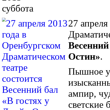
суббота
27 апреля
Драматиче
Весенний
Остин»
.
Пышное уб
изысканны
ампир, чу
светские 