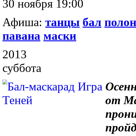
30 ноября 19:00
Афиша:
танцы
бал
полон
павана
маски
2013
суббота
Осен
от Ма
прони
пройд