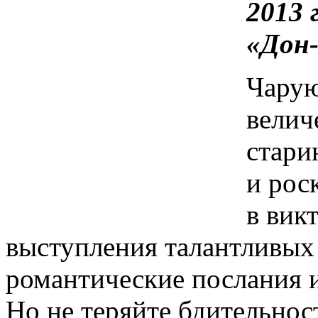
2013 
«Дон
Чарую
велич
стари
и рос
в вик
выступления талантливых 
романтические послания 
Но не теряйте бдительнос