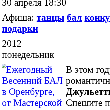
30 апреля 18:30
Афиша:
танцы
бал
конк
подарки
2012
понедельник
В этом го
романтич
Джульетт
Спешите п