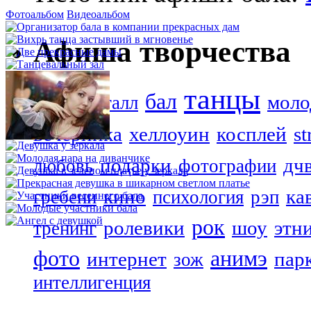
Фотоальбом
Видеоальбом
Афиша творчества
танцы
бал
фолк
моло
металл
вечеринка
хеллоуин
косплей
st
подарки
дч
любовь
фотографии
кино
ка
гребени
психология
рэп
рок
ролевики
шоу
этн
тренинг
фото
анимэ
интернет
пар
зож
интеллигенция