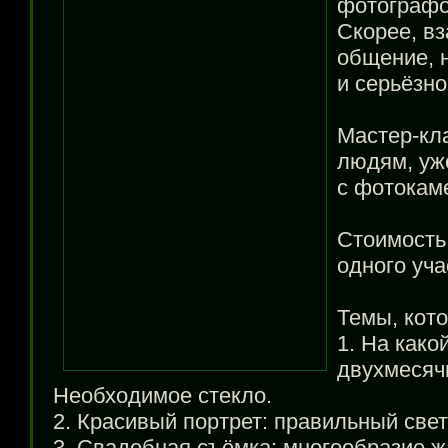
фотографо
Скорее, в
общение, 
и серьёзн
Мастер-кл
людям, уж
с фотокам
Стоимост
одного уча
Темы, кото
1. На како
двухмесяч
Необходимое стекло.
2. Красивый портрет: правильный свет
3. Свадебная съёмка: многообразие ж