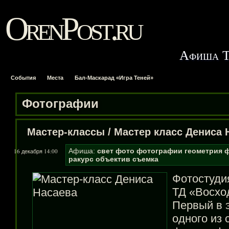
OrenPost.ru
Афиша Т
События
Места
Бал-Маскарад «Игра Теней»
Фотографии
Мастер-классы
/
Мастер класс Дениса 
Афиша:
свет
фото
фотографии
геометрия
ф
16 декабря 14:00
ракурс
объектив
съемка
Фотостуди
ТД «Восход
Первый в 
одного из