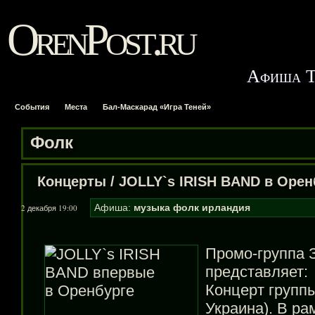
OrenPost.ru
Афиша Т
События
Места
Бал-Маскарад «Игра Теней»
Фолк
Концерты
/
JOLLY`s IRISH BAND в Орен
Афиша:
музыка
фолк
ирландия
2 декабря 19:00
Промо-группа
З
представляет:
Концерт групп
Украина). В ра