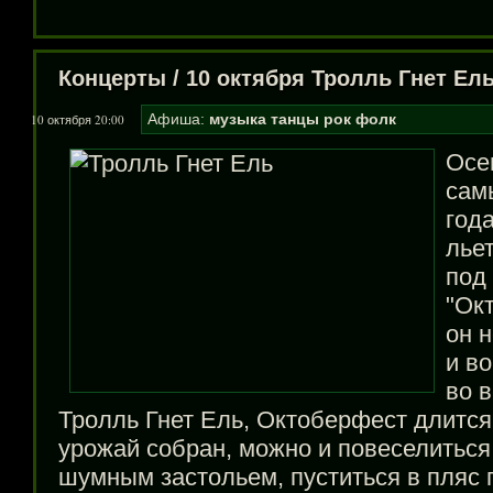
Концерты
/
10 октября Тролль Гнет Ел
Афиша:
музыка
танцы
рок
фолк
10 октября 20:00
Осен
сам
года
лье
под
"Ок
он н
и во
во в
Тролль Гнет Ель, Октоберфест длится 
урожай собран, можно и повеселиться
шумным застольем, пуститься в пляс 