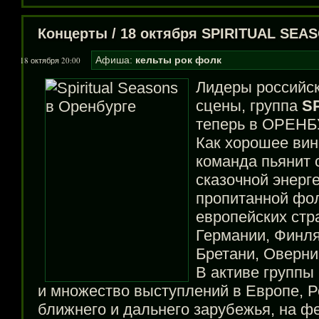
Концерты
/
18 октября SPIRITUAL SEA
Афиша:
кельты
рок
фолк
18 октября 20:00
Лидеры российск
сцены, группа
S
теперь в ОРЕНБ
Как хорошее вин
команда пьянит 
сказочной энерге
пропитанной фо
европейских стр
Германии, Финля
Бретани, Оверни 
В активе группы
и множество выступлений в Европе, Р
ближнего и дальнего зарубежья, на ф