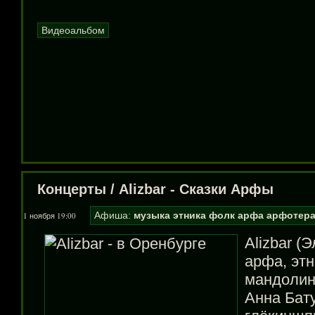
Видеоальбом
Концерты
/
Alizbar - Сказки Арфы
Афиша:
музыка
этника
фолк
арфа
арфотер
1 ноября 19:00
Alizbar (
арфа, эт
мандолин
Анна Бату