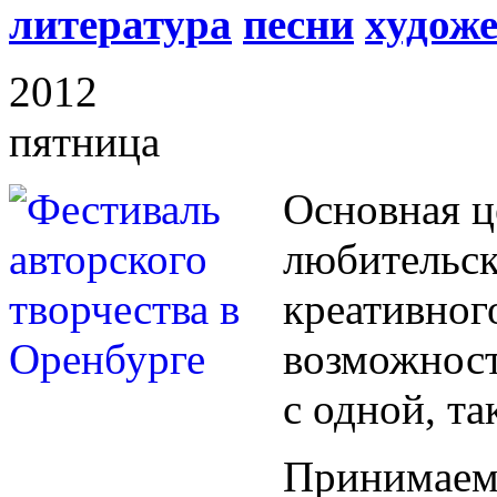
литература
песни
художе
2012
пятница
Основная 
любительск
креативно
возможност
с одной, та
Принимаем