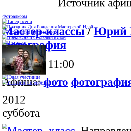
Источник афи
Фотоальбом
Мастер-классы
/
Юрий 
фотография
3 ноября 11:00
Афиша:
фото
фотографи
2012
суббота
Направлен