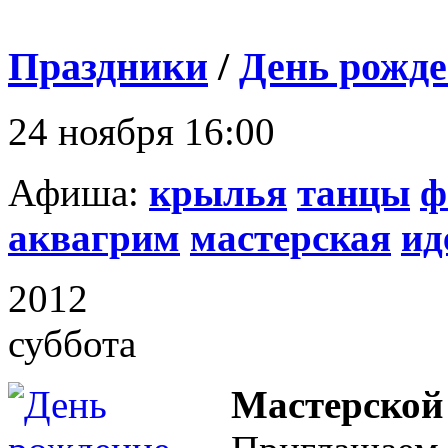
Праздники
/
День рожд
24 ноября 16:00
Афиша:
крылья
танцы
ф
аквагрим
мастерская
ид
2012
суббота
Мастерской 