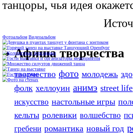
танцоры, чья идея окажет
Исто
Фотоальбом
Видеоальбом
Афиша творчества
фото
творчество
молодежь
зд
анимэ
фолк
хеллоуин
street life
настольные игры
пол
искусство
кельты
ролевики
волшебство
пс
р
романтика
новый год
гребени