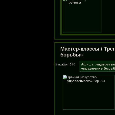
Мастер-классы
/
Тре
борьбы»
Афиша:
лидерств
16 ноября 12:00
управление
борь