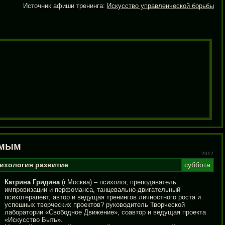
Источник афиши тренинга:
Искусство управленческой борьбы
имым
2012
ихология
развитие
суббота
Катрина Гридина
(г.Москва) – психолог, преподаватель
импровизации и перфоманса, танцевально-двигательный
психотерапевт, автор и ведущая тренингов личностного роста и
успешных творческих проектов? руководитель Творческой
лаборатории «Свободное Движение», соавтор и ведущая проекта
«Искусство Быть».