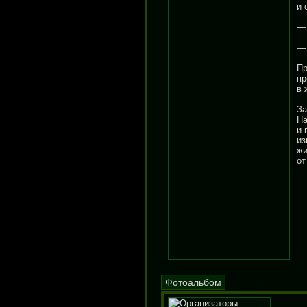
и 
— 
— 
— 
Пр
пр
в 
За
На
и 
из
жи
от
Фотоальбом