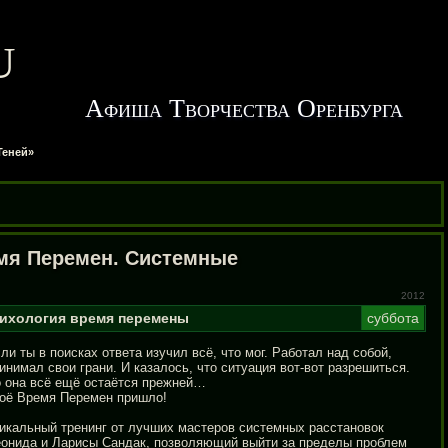
u
Афиша Творчества Оренбурга
Теней»
мя Перемен. Системные
2012
ихология
время
перемены
суббота
ли ты в поисках ответа изучил всё, что мог. Работал над собой,
инимал свои грани. И казалось, что ситуация
вот-вот
разрешиться.
 она всё ещё остаётся прежней…
оё Время Перемен пришло!
икальный тренинг от лучших мастеров системных расстановок
онида и Ларисы Сандак, позволяющий выйти за пределы проблем