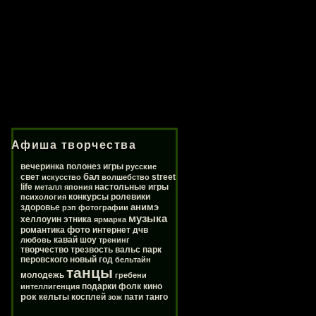
Афиша творчества
вечеринка
полонез
игры
русские
бал
свет
street
искусство
волшебство
life
настольные игры
металл
япония
конкурсы
ролевики
психология
анимэ
здоровье
рэп
фотографии
музыка
хеллоуин
этника
ярмарка
фото
романтика
интернет
дчв
кавай
шоу
любовь
тренинг
творчество
трезвость
вальс
парк
перовского
новый год
бельтайн
танцы
молодежь
гребени
подарки
фолк
кино
интеллигенция
рок
кельты
косплей
пати
танго
зож