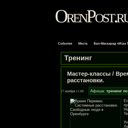
OrenPost.r
События
Места
Бал-Маскарад «Игра 
Тренинг
Мастер-классы
/
Вре
расстановки.
Афиша:
тренинг
пс
17 ноября 11:00
Ес
пр
Но
Тв
Ун
Ле