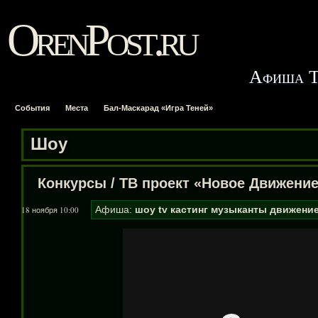
OrenPost.ru
Афиша Т
События
Места
Бал-Маскарад «Игра Теней»
Шоу
Конкурсы
/
ТВ проект «Новое Движени
Афиша:
шоу
tv
кастинг
музыканты
движени
18 ноября 10:00