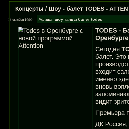
Концерты
/
Шоу - балет TODES - ATTEN
Афиша:
шоу
танцы
балет
todes
16 октября 19:00
TODES - Б
Оренбурге
Сегодня
T
балет. Это
производст
входит сал
именно зде
вновь вопл
запоминаю
видит зрит
Премьера 
ДК Россия,