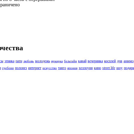
граничено
чества
анимэ
сы
этника
пати
молодежь
кавай
вечеринка
косплей
дчв
любовь
ярмарка
бельтайн
л
полонез
интернет
танго
хеллоуин
кино
street life
шоу
подар
гребени
искусство
япония