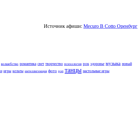
Источник афиши:
Mecuro B Cotto Оренбург
музыка
рок
романтика
свет
творчество
здоровье
новый
волшебство
психология
танцы
фото
ки
игры
кельты
настольные игры
интеллигенция
рэп