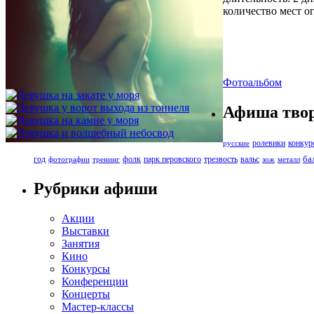
количество мест о
Фотоальбом
Афиша твор
ролевики
конкур
русские
ба
год
фолк
парк перовского
трезвость
вальс
фотографии
тренинг
зож
металл
Рубрики афиши
Акции
Выставки
Занятия
Кино
Конкурсы
Конференции
Концерты
Мастер-классы