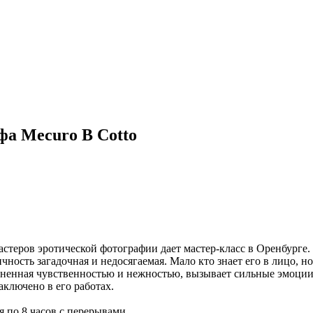
фа Mecuro B Cotto
стеров эротической фотографии дает мастер-класс в Оренбурге.
личность загадочная и недосягаемая. Мало кто знает его в лицо,
ненная чувственностью и нежностью, вызывает сильные эмоции у
заключено в его работах.
ня по 8 часов с перерывами.