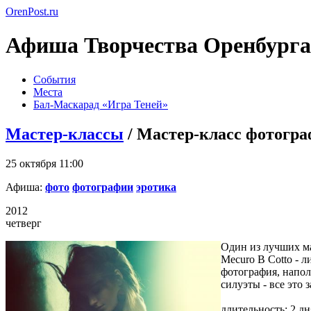
OrenPost.ru
Афиша Творчества Оренбурга
События
Места
Бал-Маскарад «Игра Теней»
Мастер-классы
/ Мастер-класс фотогра
25 октября 11:00
Афиша:
фото
фотографии
эротика
2012
четверг
Один из лучших ма
Mecuro B Cotto - 
фотография, напол
силуэты - все это 
длительность: 2 д