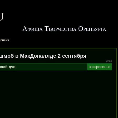
u
Афиша Творчества Оренбурга
Теней»
шмоб в МакДоналлдс 2 сентября
2012
плей
дчв
воскресенье