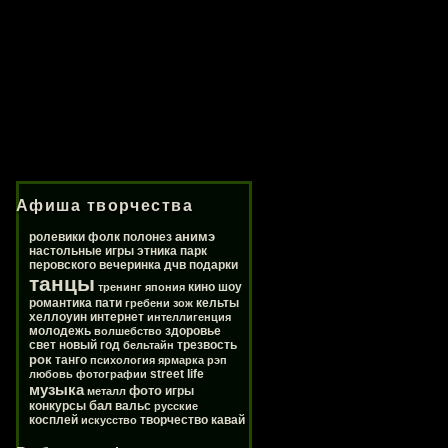
Афиша творчества
анимэ
ролевики
фолк
полонез
настольные игры
этника
парк
перовского
вечеринка
дчв
подарки
танцы
кино
шоу
тренинг
япония
романтика
пати
кельты
гребени
зож
хеллоуин
интернет
интеллигенция
молодежь
здоровье
волшебство
свет
новый год
трезвость
бельтайн
рок
танго
психология
ярмарка
рэп
street life
любовь
фотографии
музыка
фото
игры
металл
бал
конкурсы
вальс
русские
косплей
творчество
кавай
искусство