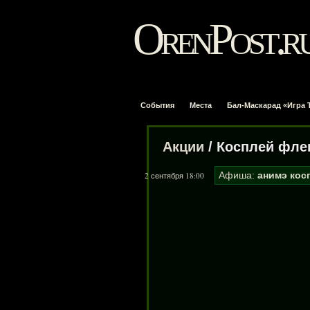
OrenPost.r
События
Места
Бал-Маскарад «Игра 
Акции
/ Косплей фле
Афиша:
анимэ
кос
2 сентября 18:00