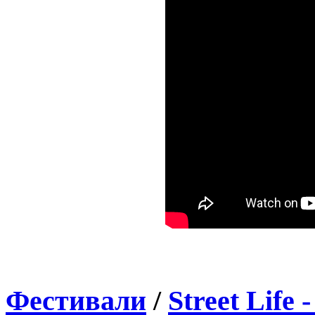
Фестивали
/
Street Life 