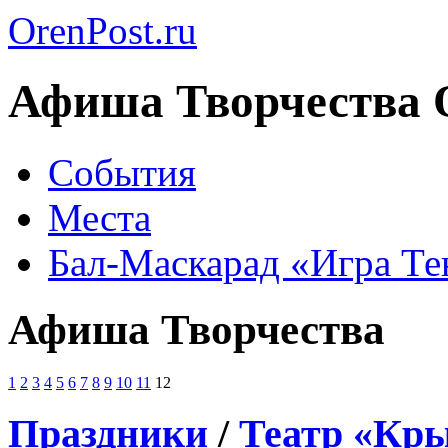
OrenPost.ru
Афиша Творчества 
События
Места
Бал-Маскарад «Игра Те
Афиша Творчества
1
2
3
4
5
6
7
8
9
10
11
12
Праздники
/
Театр «Кры