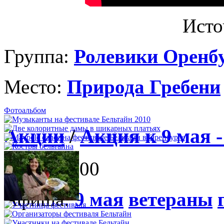
Исто
Группа:
Ролевики Оренб
Место:
Природа Гребени
Фотоальбом
Акции
/
Акция к 9 мая -
9 мая 12:00
Афиша:
9 мая
ветераны