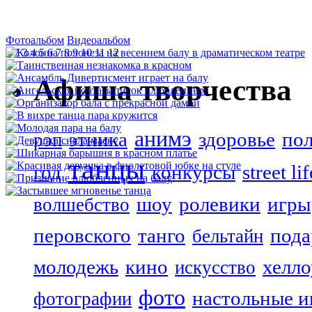
Фотоальбом
Видеоальбом
1
2
3
4
5
6
7
8
9
10
11
12
Афиша творчества
анимэ
этника
здоровье
пол
рэп
танцы
год
конкурсы
street lif
шоу
ролевики
игры
волшебство
перовского
танго
пода
бельтайн
молодежь
кино
хелл
искусство
фото
настольные и
фотографии